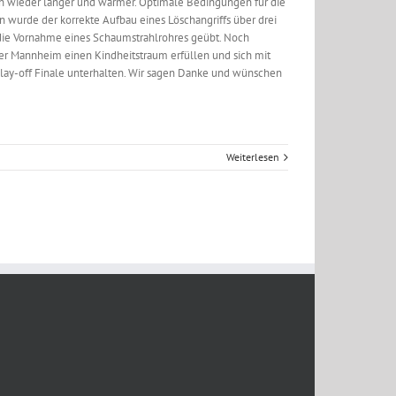
n wieder länger und wärmer. Optimale Bedingungen für die
 wurde der korrekte Aufbau eines Löschangriffs über drei
e die Vornahme eines Schaumstrahlrohres geübt. Noch
er Mannheim einen Kindheitstraum erfüllen und sich mit
lay-off Finale unterhalten. Wir sagen Danke und wünschen
Weiterlesen