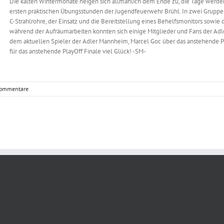
Die kalten Wintermonate neigen sich allmählich dem Ende zu, die Tage werde
ersten praktischen Übungsstunden der Jugendfeuerwehr Brühl. In zwei Gruppen
C-Strahlrohre, der Einsatz und die Bereitstellung eines Behelfsmonitors sowi
während der Aufräumarbeiten konnten sich einige Mitglieder und Fans der Adl
dem aktuellen Spieler der Adler Mannheim, Marcel Goc über das anstehende P
für das anstehende PlayOff Finale viel Glück! -SM-
Kommentare