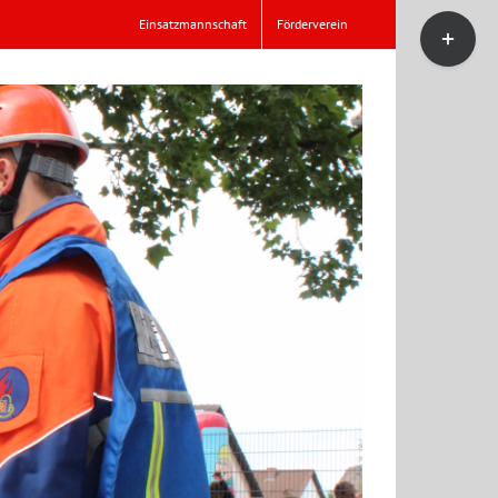
Toggle
Einsatzmannschaft
Förderverein
Sliding
Bar
Area