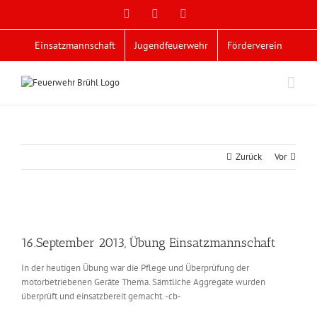
Zum
Facebook
X
YouTube
Inhalt
springen
Einsatzmannschaft
Jugendfeuerwehr
Förderverein
Zurück
Vor
Zeige
grösseres
16.September 2013, Übung Einsatzmannschaft
Bild
In der heutigen Übung war die Pflege und Überprüfung der
motorbetriebenen Geräte Thema. Sämtliche Aggregate wurden
überprüft und einsatzbereit gemacht. -cb-