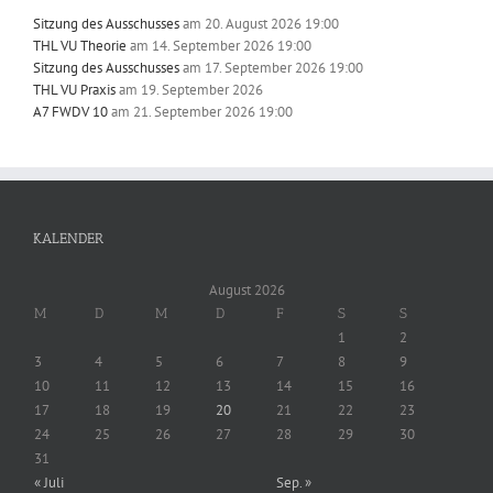
Sitzung des Ausschusses
am 20. August 2026 19:00
THL VU Theorie
am 14. September 2026 19:00
Sitzung des Ausschusses
am 17. September 2026 19:00
THL VU Praxis
am 19. September 2026
A7 FWDV 10
am 21. September 2026 19:00
KALENDER
August 2026
M
D
M
D
F
S
S
1
2
3
4
5
6
7
8
9
10
11
12
13
14
15
16
17
18
19
20
21
22
23
24
25
26
27
28
29
30
31
« Juli
Sep. »