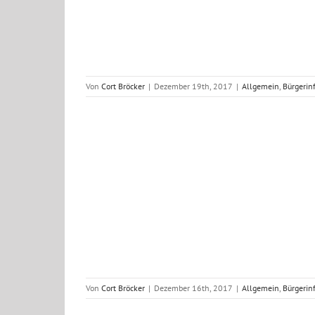
Von
Cort Bröcker
|
Dezember 19th, 2017
|
Allgemein
,
Bürgerin
tz Brandalarm
nsätze 2017
Von
Cort Bröcker
|
Dezember 16th, 2017
|
Allgemein
,
Bürgerin