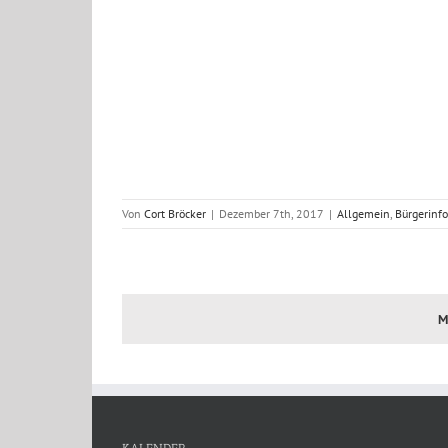
Von
Cort Bröcker
|
Dezember 7th, 2017
|
Allgemein
,
Bürgerinfo
M