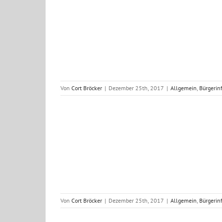
tz Seelsorge
nsätze 2017
Von
Cort Bröcker
|
Dezember 25th, 2017
|
Allgemein
,
Bürgerin
tz Seelsorge
nsätze 2017
Von
Cort Bröcker
|
Dezember 25th, 2017
|
Allgemein
,
Bürgerin