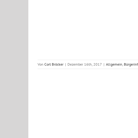
Einsatz
larm
nsätze 2017
Von
Cort Bröcker
|
Dezember 16th, 2017
|
Allgemein
,
Bürgerin
tz Brandalarm
nsätze 2017