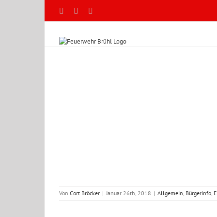
Zum
Facebook
X
YouTube
Inhalt
springen
e Hochwasser
nsätze 2017
Von
Cort Bröcker
|
Januar 26th, 2018
|
Allgemein
,
Bürgerinfo
,
E