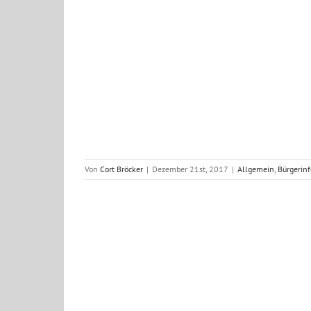
tz Brandalarm
nsätze 2017
Von
Cort Bröcker
|
Dezember 21st, 2017
|
Allgemein
,
Bürgerinf
 Hilfeleistung
nsätze 2017