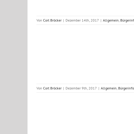
Von
Cort Bröcker
|
Dezember 14th, 2017
|
Allgemein
,
Bürgerin
tz Seelsorge
nsätze 2017
Von
Cort Bröcker
|
Dezember 9th, 2017
|
Allgemein
,
Bürgerinfo
tz Brandalarm
nsätze 2017