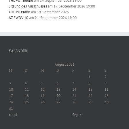
THL VU Theorie
am 14. September 2026 19:00
Sitzung des Ausschusses
am 17. September 2026 19:00
THL VU Praxis
am 19. September 2026
A7 FWDV 10
am 21. September 2026 19:00
KALENDER
August 2026
M
D
M
D
F
S
S
1
2
3
4
5
6
7
8
9
10
11
12
13
14
15
16
17
18
19
20
21
22
23
24
25
26
27
28
29
30
31
« Juli
Sep. »