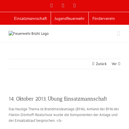
Zum
Facebook
X
YouTube
Inhalt
springen
Einsatzmannschaft
Jugendfeuerwehr
Förderverein
Zurück
Vor
Zeige
grösseres
14. Oktober 2013, Übung Einsatzmannschaft
Bild
Das heutige Thema ist Brandmeldeanlage (BMA). Anhand der BMA der
Marion-Dönhoff-Realschule wurde die Komponenten der Anlage und
der Einsatzablauf besprochen. -cb-