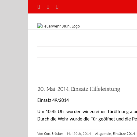
Zum
Facebook
X
YouTube
Inhalt
springen
Zeige
grösseres
20. Mai 2014, Einsatz Hilfeleistung
Bild
Einsatz 49/2014
Um 10:45 Uhr wurden wir zu einer Türöffnung alar
Durch die Wehr wurde die Tür geöffnet und die P
Von
Cort Bröcker
|
Mai 20th, 2014
|
Allgemein
,
Einsätze 2014