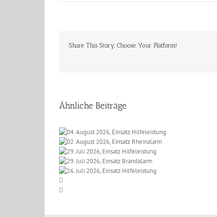
Share This Story, Choose Your Platform!
Ähnliche Beiträge
 2026, Einsatz
t 2026, Einsatz
eleistung
li 2026, Einsatz
einalarm
li 2026, Einsatz
lfeleistung
li 2026, Einsatz
randalarm
lfeleistung