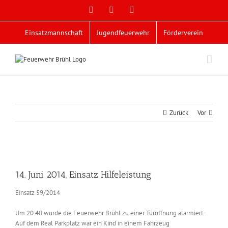
Zum
Facebook
X
YouTube
Inhalt
springen
Einsatzmannschaft
Jugendfeuerwehr
Förderverein
Zurück
Vor
Zeige
grösseres
14. Juni 2014, Einsatz Hilfeleistung
Bild
Einsatz 59/2014
Um 20:40 wurde die Feuerwehr Brühl zu einer Türöffnung alarmiert.
Auf dem Real Parkplatz war ein Kind in einem Fahrzeug