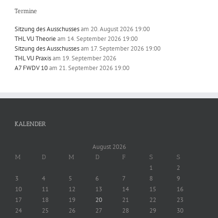
Termine
Sitzung des Ausschusses
am 20. August 2026 19:00
THL VU Theorie
am 14. September 2026 19:00
Sitzung des Ausschusses
am 17. September 2026 19:00
THL VU Praxis
am 19. September 2026
A7 FWDV 10
am 21. September 2026 19:00
KALENDER
August 2026
M
D
M
D
F
S
S
1
2
3
4
5
6
7
8
9
10
11
12
13
14
15
16
17
18
19
20
21
22
23
24
25
26
27
28
29
30