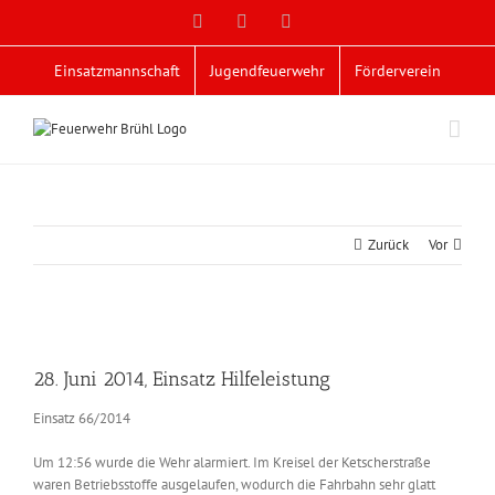
Zum
Facebook
X
YouTube
Inhalt
springen
Einsatzmannschaft
Jugendfeuerwehr
Förderverein
Zurück
Vor
Zeige
grösseres
28. Juni 2014, Einsatz Hilfeleistung
Bild
Einsatz 66/2014
Um 12:56 wurde die Wehr alarmiert. Im Kreisel der Ketscherstraße
waren Betriebsstoffe ausgelaufen, wodurch die Fahrbahn sehr glatt