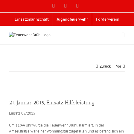
Zum
Facebook
X
YouTube
Inhalt
springen
Einsatzmannschaft
Jugendfeuerwehr
Förderverein
Zurück
Vor
Zeige
grösseres
21. Januar 2015, Einsatz Hilfeleistung
Bild
Einsatz 05/2015
Um 11:44 Uhr wurde die Feuerwehr Brühl alarmiert. In der
Amselstraße war einer Wohnungstür zugefallen und es befand sich ein