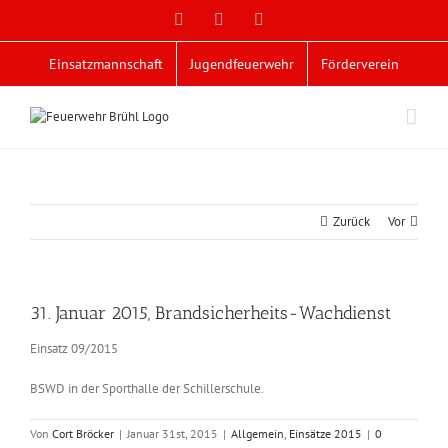
Zum
Facebook
X
YouTube
Inhalt
springen
Einsatzmannschaft
Jugendfeuerwehr
Förderverein
Zurück
Vor
31. Januar 2015, Brandsicherheits-Wachdienst
Einsatz 09/2015
BSWD in der Sporthalle der Schillerschule.
Von
Cort Bröcker
|
Januar 31st, 2015
|
Allgemein
,
Einsätze 2015
|
0