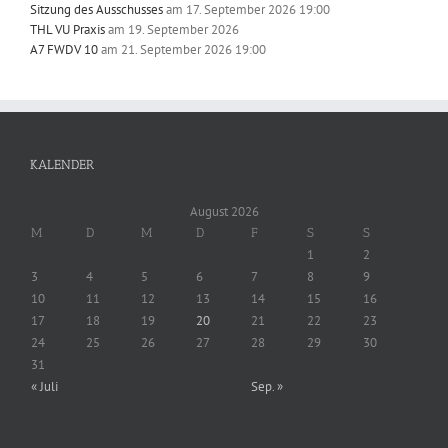
Sitzung des Ausschusses
am 17. September 2026 19:00
THL VU Praxis
am 19. September 2026
A7 FWDV 10
am 21. September 2026 19:00
KALENDER
August 2026
M
D
M
D
F
S
S
1
2
3
4
5
6
7
8
9
10
11
12
13
14
15
16
17
18
19
20
21
22
23
24
25
26
27
28
29
30
31
« Juli
Sep. »