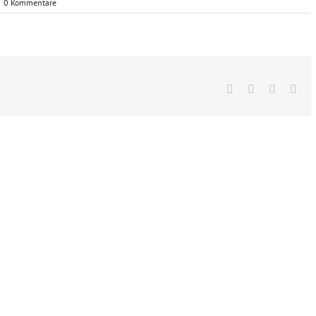
0 Kommentare
Facebook
X
Vk
E-
Mai