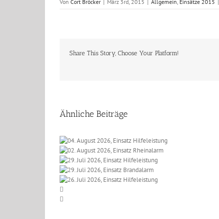
Von
Cort Bröcker
|
März 3rd, 2015
|
Allgemein
,
Einsätze 2015
|
Share This Story, Choose Your Platform!
Ähnliche Beiträge
 2026, Einsatz
t 2026, Einsatz
eleistung
li 2026, Einsatz
einalarm
li 2026, Einsatz
lfeleistung
li 2026, Einsatz
randalarm
lfeleistung