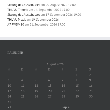
Sitzung des Ausschusses
am 20. August 2026 19:00
THL VU Theorie
am 14. September 2026 19:00
Sitzung des Ausschusses
am 17. September 2026 19:00
THL VU Praxis
am 19. September 2026
A7 FWDV 10
am 21. September 2026 19:00
KALENDER
August 2026
M
D
M
D
F
S
S
1
2
3
4
5
6
7
8
9
10
11
12
13
14
15
16
17
18
19
20
21
22
23
24
25
26
27
28
29
30
31
« Juli
Sep. »