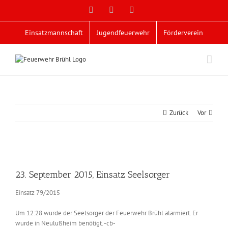
Zum
Facebook
X
YouTube
Inhalt
springen
Einsatzmannschaft
Jugendfeuerwehr
Förderverein
Zurück
Vor
Zeige
grösseres
23. September 2015, Einsatz Seelsorger
Bild
Einsatz 79/2015
Um 12:28 wurde der Seelsorger der Feuerwehr Brühl alarmiert. Er
wurde in Neulußheim benötigt. -cb-