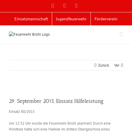
Zum
Facebook
X
YouTube
Inhalt
springen
Einsatzmannschaft
Jugendfeuerwehr
Förderverein
Zurück
Vor
Zeige
grösseres
29. September 2015, Einsatz Hilfeleistung
Bild
Einsatz 80/2015
Um 12:32 Uhr wurde die Feuerwehr Brühl alarmiert. Durch eine
Windböe hatte sich eine Markise im dritten Obergeschoss eines