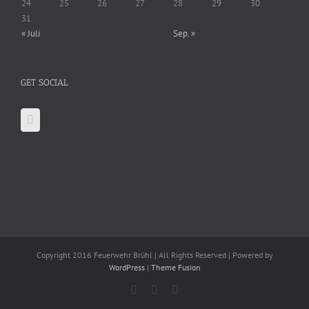
24
25
26
27
28
29
30
31
« Juli
Sep. »
GET SOCIAL
Copyright 2016 Feuerwehr Brühl | All Rights Reserved | Powered by
WordPress
|
Theme Fusion
Facebook
X
YouTube