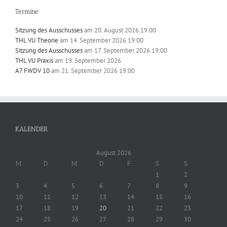
Termine
Sitzung des Ausschusses
am 20. August 2026 19:00
THL VU Theorie
am 14. September 2026 19:00
Sitzung des Ausschusses
am 17. September 2026 19:00
THL VU Praxis
am 19. September 2026
A7 FWDV 10
am 21. September 2026 19:00
KALENDER
August 2026
M
D
M
D
F
S
S
1
2
3
4
5
6
7
8
9
10
11
12
13
14
15
16
17
18
19
20
21
22
23
24
25
26
27
28
29
30