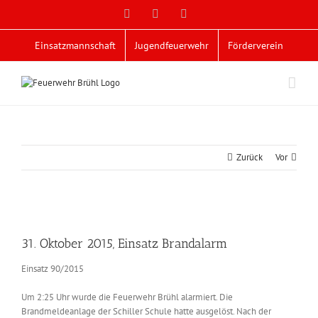
Zum
Facebook
X
YouTube
Inhalt
springen
Einsatzmannschaft
Jugendfeuerwehr
Förderverein
Zurück
Vor
Zeige
grösseres
31. Oktober 2015, Einsatz Brandalarm
Bild
Einsatz 90/2015
Um 2:25 Uhr wurde die Feuerwehr Brühl alarmiert. Die
Brandmeldeanlage der Schiller Schule hatte ausgelöst. Nach der