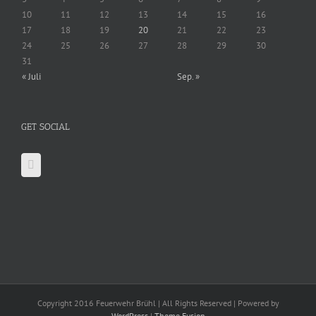
10
11
12
13
14
15
16
17
18
19
20
21
22
23
24
25
26
27
28
29
30
31
« Juli
Sep. »
GET SOCIAL
Copyright 2016 Feuerwehr Brühl | All Rights Reserved | Powered by
WordPress
|
Theme Fusion