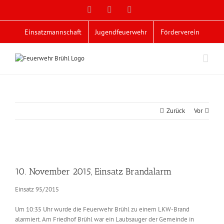
Zum
Facebook
X
YouTube
Inhalt
springen
Einsatzmannschaft
Jugendfeuerwehr
Förderverein
Zurück
Vor
Zeige
grösseres
10. November 2015, Einsatz Brandalarm
Bild
Einsatz 95/2015
Um 10:35 Uhr wurde die Feuerwehr Brühl zu einem LKW-Brand
alarmiert. Am Friedhof Brühl war ein Laubsauger der Gemeinde in