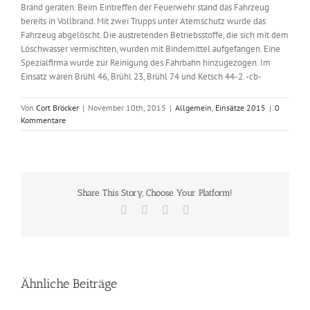
Brand geraten. Beim Eintreffen der Feuerwehr stand das Fahrzeug
bereits in Vollbrand. Mit zwei Trupps unter Atemschutz wurde das
Fahrzeug abgelöscht. Die austretenden Betriebsstoffe, die sich mit dem
Löschwasser vermischten, wurden mit Bindemittel aufgefangen. Eine
Spezialfirma wurde zur Reinigung des Fahrbahn hinzugezogen. Im
Einsatz waren Brühl 46, Brühl 23, Brühl 74 und Ketsch 44-2. -cb-
Von
Cort Bröcker
|
November 10th, 2015
|
Allgemein
,
Einsätze 2015
|
0
Kommentare
Share This Story, Choose Your Platform!
Facebook
X
Vk
E-
Mail
Ähnliche Beiträge