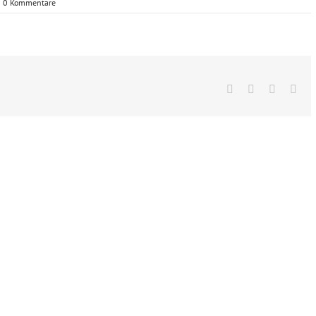
0 Kommentare
Facebook
X
Vk
E-
Mai