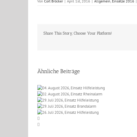
Von
Cort Bröcker
|
April 1st, 2016
|
Allgemein
,
Einsätze 2016
|
Share This Story, Choose Your Platform!
Ähnliche Beiträge
 2026, Einsatz
t 2026, Einsatz
eleistung
li 2026, Einsatz
einalarm
li 2026, Einsatz
lfeleistung
li 2026, Einsatz
randalarm
lfeleistung