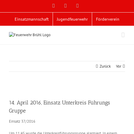
Zum
Facebook
X
YouTube
Inhalt
springen
Einsatzmannschaft
Jugendfeuerwehr
Förderverein
Zurück
Vor
Zeige
grösseres
14. April 2016, Einsatz Unterkreis Führungs
Bild
Gruppe
Einsatz 37/2016
Um 11:45 wurde die Unterkreisführungsgruppe alarmiert. In einem