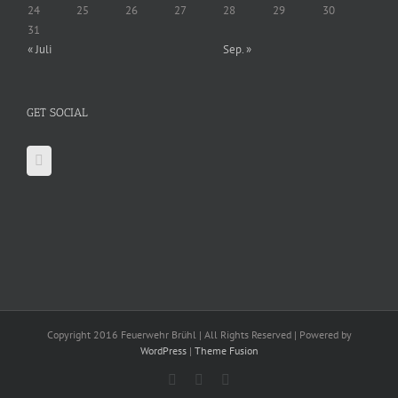
24
25
26
27
28
29
30
31
« Juli
Sep. »
GET SOCIAL
Copyright 2016 Feuerwehr Brühl | All Rights Reserved | Powered by
WordPress
|
Theme Fusion
Facebook
X
YouTube