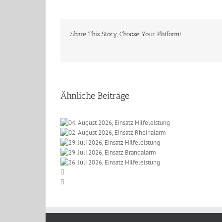
Share This Story, Choose Your Platform!
Ähnliche Beiträge
 2026, Einsatz
t 2026, Einsatz
eleistung
li 2026, Einsatz
einalarm
li 2026, Einsatz
lfeleistung
li 2026, Einsatz
randalarm
lfeleistung