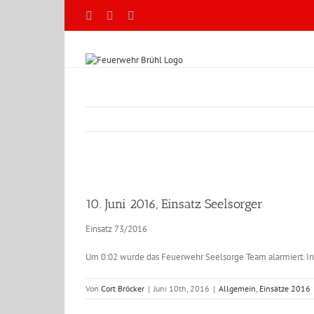
Zum
Facebook
X
YouTube
Inhalt
springen
Zeige
grösseres
10. Juni 2016, Einsatz Seelsorger
Bild
Einsatz 73/2016
Um 0:02 wurde das Feuerwehr Seelsorge Team alarmiert. In 
Von
Cort Bröcker
|
Juni 10th, 2016
|
Allgemein
,
Einsätze 2016