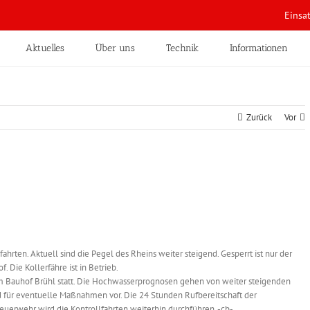
Einsa
Aktuelles
Über uns
Technik
Informationen
Zurück
Vor
ahrten. Aktuell sind die Pegel des Rheins weiter steigend. Gesperrt ist nur der
Die Kollerfähre ist in Betrieb.
Bauhof Brühl statt. Die Hochwasserprognosen gehen von weiter steigenden
d für eventuelle Maßnahmen vor. Die 24 Stunden Rufbereitschaft der
euerwehr wird die Kontrollfahrten weiterhin durchführen. -cb-