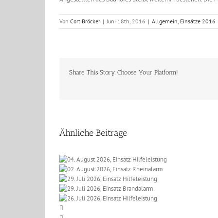
Von
Cort Bröcker
|
Juni 18th, 2016
|
Allgemein
,
Einsätze 2016
Share This Story, Choose Your Platform!
Ähnliche Beiträge
 2026, Einsatz
t 2026, Einsatz
eleistung
li 2026, Einsatz
einalarm
li 2026, Einsatz
lfeleistung
li 2026, Einsatz
randalarm
lfeleistung