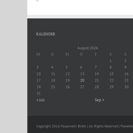
KALENDER
August 2026
M
D
M
D
F
S
S
1
2
3
4
5
6
7
8
9
10
11
12
13
14
15
16
17
18
19
20
21
22
23
24
25
26
27
28
29
30
31
« Juli
Sep. »
Copyright 2016 Feuerwehr Brühl | All Rights Reserved | Powere