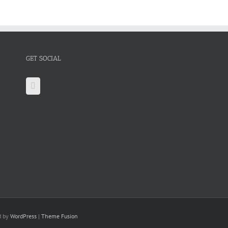
GET SOCIAL
d by
WordPress
|
Theme Fusion