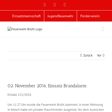
Zum
Facebook
X
YouTube
Inhalt
springen
Einsatzmannschaft
Jugendfeuerwehr
Förderverein
Zurück
Vor
Zeige
grösseres
02. November 2016, Einsatz Brandalarm
Bild
Einsatz 151/2016
Um 11:27 Uhr wurde die Feuerwehr Brühl alarmiert. In einer Wohnung
in Ketsch hatte ein privater Rauchmelder ausgelöst. Vor dem Ausrücken