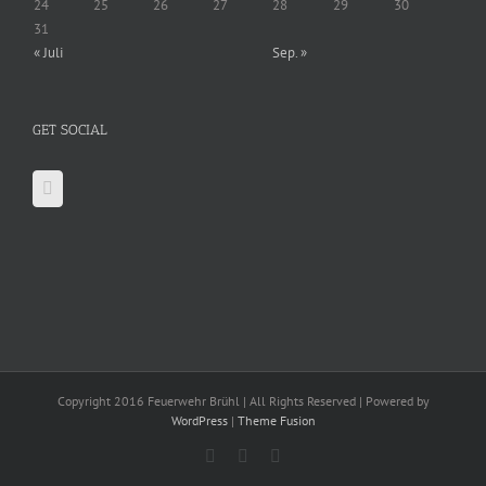
24
25
26
27
28
29
30
31
« Juli
Sep. »
GET SOCIAL
Copyright 2016 Feuerwehr Brühl | All Rights Reserved | Powered by
WordPress
|
Theme Fusion
Facebook
X
YouTube