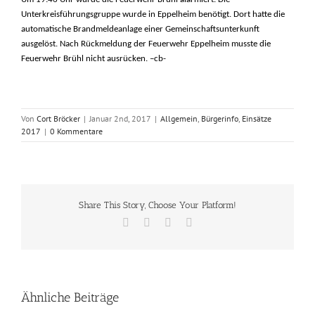
Unterkreisführungsgruppe wurde in Eppelheim benötigt. Dort hatte die
automatische Brandmeldeanlage einer Gemeinschaftsunterkunft
ausgelöst. Nach Rückmeldung der Feuerwehr Eppelheim musste die
Feuerwehr Brühl nicht ausrücken. –cb-
Von
Cort Bröcker
|
Januar 2nd, 2017
|
Allgemein
,
Bürgerinfo
,
Einsätze
2017
|
0 Kommentare
Share This Story, Choose Your Platform!
Facebook
X
Vk
E-
Mail
Ähnliche Beiträge