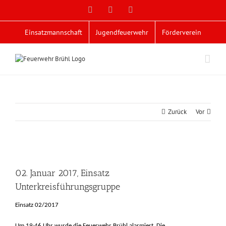
Zum
Facebook
X
YouTube
Inhalt
springen
Einsatzmannschaft
Jugendfeuerwehr
Förderverein
Zurück
Vor
Zeige
grösseres
02. Januar 2017, Einsatz
Bild
Unterkreisführungsgruppe
Einsatz 02/2017
Um 19:46 Uhr wurde die Feuerwehr Brühl alarmiert. Die