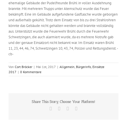
ehemalige Gebäude der Pudelfreunde Brühl in voller Ausdehnung
brannte. Mit mehreren Trupps unter Atemschutz wurde das Feuer
bekämpft. Eine im Gebäude aufgefundene Gasflasche wurde geborgen
und außerhalb gekühlt. Trotz dem Einsatz von bis zu drei Strahlrohren
könnte das Gebäude nicht gehalten werden und brannte vollständig
aus. Unterstützt wurde die Feuerwehr Brühl durch die Feuerwehr
Schwetzingen, die auch alarmiert wurde, da es mehrere Notrufe gab
und der genaue Einsatzort nicht bekannt war. Im Einsatz waren Brühl
11, 23, 44, 46, 74, Schwetzingen 10, 43, 74, Polizei und Rettungsdienst. -
cb-
Von
Cort Bröcker
|
Mai 1st, 2017
|
Allgemein
,
Bürgerinfo
,
Einsätze
2017
|
0 Kommentare
Share This Story, Choose Your Platform!
Facebook
X
Vk
E-
Mail