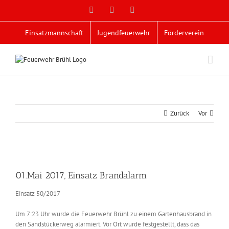
Zum
Facebook
X
YouTube
Inhalt
springen
Einsatzmannschaft
Jugendfeuerwehr
Förderverein
Zurück
Vor
Zeige
grösseres
01.Mai 2017, Einsatz Brandalarm
Bild
Einsatz 50/2017
Um 7:23 Uhr wurde die Feuerwehr Brühl zu einem Gartenhausbrand in
den Sandstückerweg alarmiert. Vor Ort wurde festgestellt, dass das