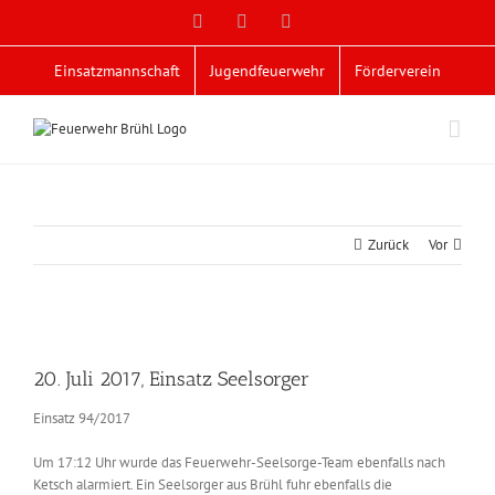
Zum
Facebook
X
YouTube
Inhalt
springen
Einsatzmannschaft
Jugendfeuerwehr
Förderverein
Zurück
Vor
Zeige
grösseres
20. Juli 2017, Einsatz Seelsorger
Bild
Einsatz 94/2017
Um 17:12 Uhr wurde das Feuerwehr-Seelsorge-Team ebenfalls nach
Ketsch alarmiert. Ein Seelsorger aus Brühl fuhr ebenfalls die