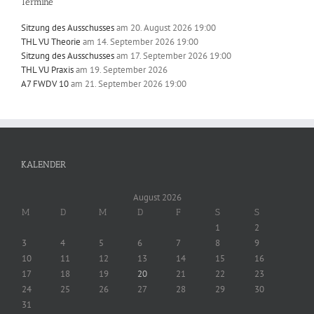
Termine
Sitzung des Ausschusses
am 20. August 2026 19:00
THL VU Theorie
am 14. September 2026 19:00
Sitzung des Ausschusses
am 17. September 2026 19:00
THL VU Praxis
am 19. September 2026
A7 FWDV 10
am 21. September 2026 19:00
KALENDER
August 2026
M
D
M
D
F
S
S
1
2
3
4
5
6
7
8
9
10
11
12
13
14
15
16
17
18
19
20
21
22
23
24
25
26
27
28
29
30
31