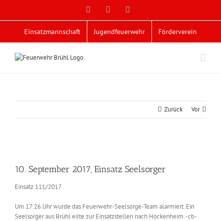
Zum
Facebook
X
YouTube
Inhalt
springen
Einsatzmannschaft
Jugendfeuerwehr
Förderverein
Zurück
Vor
Zeige
grösseres
10. September 2017, Einsatz Seelsorger
Bild
Einsatz 111/2017
Um 17:26 Uhr wurde das Feuerwehr-Seelsorge-Team alarmiert. Ein
Seelsorger aus Brühl eilte zur Einsatzstellen nach Hockenheim. -cb-