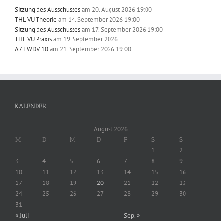
Sitzung des Ausschusses
am 20. August 2026 19:00
THL VU Theorie
am 14. September 2026 19:00
Sitzung des Ausschusses
am 17. September 2026 19:00
THL VU Praxis
am 19. September 2026
A7 FWDV 10
am 21. September 2026 19:00
KALENDER
August 2026
M
D
M
D
F
S
S
1
2
3
4
5
6
7
8
9
10
11
12
13
14
15
16
17
18
19
20
21
22
23
24
25
26
27
28
29
30
31
« Juli
Sep. »