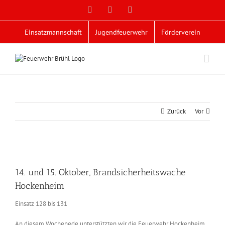
Zum
Facebook
X
YouTube
Inhalt
springen
Einsatzmannschaft
Jugendfeuerwehr
Förderverein
Zurück
Vor
Zeige
grösseres
14. und 15. Oktober, Brandsicherheitswache
Bild
Hockenheim
Einsatz 128 bis 131
An diesem Wochenede unterstützten wir die Feuerwehr Hockenheim