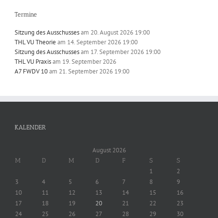
Termine
Sitzung des Ausschusses
am 20. August 2026 19:00
THL VU Theorie
am 14. September 2026 19:00
Sitzung des Ausschusses
am 17. September 2026 19:00
THL VU Praxis
am 19. September 2026
A7 FWDV 10
am 21. September 2026 19:00
KALENDER
August 2026
M
D
M
D
F
S
S
1
2
3
4
5
6
7
8
9
10
11
12
13
14
15
16
17
18
19
20
21
22
23
24
25
26
27
28
29
30