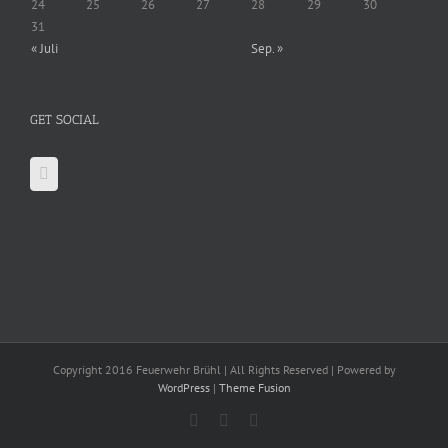
24
25
26
27
28
29
30
31
« Juli
Sep. »
GET SOCIAL
Copyright 2016 Feuerwehr Brühl | All Rights Reserved | Powered by
WordPress
|
Theme Fusion
Facebook
X
YouTube