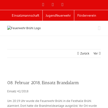
Zum
Facebook
X
YouTube
Inhalt
springen
Einsatzmannschaft
Jugendfeuerwehr
Förderverein
Zurück
Vor
Zeige
grösseres
08. Februar 2018, Einsatz Brandalarm
Bild
Einsatz 42/2018
Um 20:19 Uhr wurde die Feuerwehr Brühl in die Festhalle Brühl
alarmiert. Dort hatte die Brandmeldeanlage ausgelöst. Vor Ort wurde