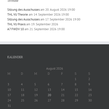
Termine
Sitzung des Ausschusses
am 20. August 2026 19:00
THL VU Theorie
am 14. September 2026 19:00
Sitzung des Ausschusses
am 17. September 2026 19:00
THL VU Praxis
am 19. September 2026
A7 FWDV 10
am 21. September 2026 19:00
KALENDER
August 2026
M
D
M
D
F
S
S
1
2
3
4
5
6
7
8
9
10
11
12
13
14
15
16
17
18
19
20
21
22
23
24
25
26
27
28
29
30
31