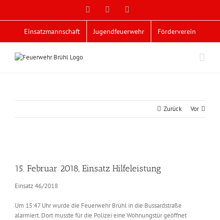
Zum
Facebook
X
YouTube
Inhalt
springen
Einsatzmannschaft
Jugendfeuerwehr
Förderverein
Zurück
Vor
Zeige
grösseres
15. Februar 2018, Einsatz Hilfeleistung
Bild
Einsatz 46/2018
Um 15:47 Uhr wurde die Feuerwehr Brühl in die Bussardstraße
alarmiert. Dort musste für die Polizei eine Wohnungstür geöffnet