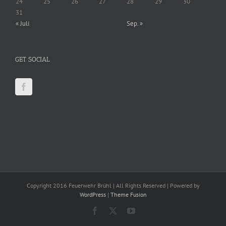
24
25
26
27
28
29
30
31
« Juli
Sep. »
GET SOCIAL
Copyright 2016 Feuerwehr Brühl | All Rights Reserved | Powered by
WordPress
|
Theme Fusion
Facebook
X
YouTube