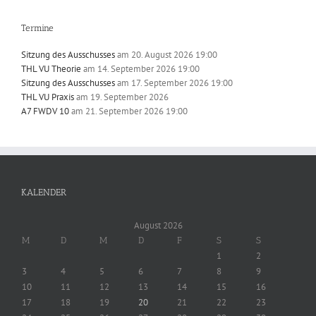
Termine
Sitzung des Ausschusses
am 20. August 2026 19:00
THL VU Theorie
am 14. September 2026 19:00
Sitzung des Ausschusses
am 17. September 2026 19:00
THL VU Praxis
am 19. September 2026
A7 FWDV 10
am 21. September 2026 19:00
KALENDER
August 2026
M
D
M
D
F
S
S
1
2
3
4
5
6
7
8
9
10
11
12
13
14
15
16
17
18
19
20
21
22
23