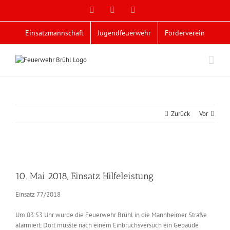
Zum
Facebook
X
YouTube
Inhalt
springen
Einsatzmannschaft
Jugendfeuerwehr
Förderverein
Zurück
Vor
Zeige
grösseres
10. Mai 2018, Einsatz Hilfeleistung
Bild
Einsatz 77/2018
Um 03:53 Uhr wurde die Feuerwehr Brühl in die Mannheimer Straße
alarmiert. Dort musste nach einem Einbruchsversuch ein Gebäude