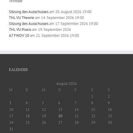
Termine
Sitzung des Ausschusses
am 20. August 2026 19:00
THL VU Theorie
am 14. September 2026 19:00
Sitzung des Ausschusses
am 17. September 2026 19:00
THL VU Praxis
am 19. September 2026
A7 FWDV 10
am 21. September 2026 19:00
KALENDER
August 2026
M
D
M
D
F
S
S
1
2
3
4
5
6
7
8
9
10
11
12
13
14
15
16
17
18
19
20
21
22
23
24
25
26
27
28
29
30
31