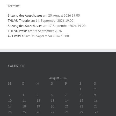
Termine
Sitzung des Ausschusses
am 20. August 2026 19:00
THL VU Theorie
am 14. September 2026 19:00
Sitzung des Ausschusses
am 17. September 2026 19:00
THL VU Praxis
am 19. September 2026
A7 FWDV 10
am 21. September 2026 19:00
KALENDER
August 2026
M
D
M
D
F
S
S
1
2
3
4
5
6
7
8
9
10
11
12
13
14
15
16
17
18
19
20
21
22
23
24
25
26
27
28
29
30