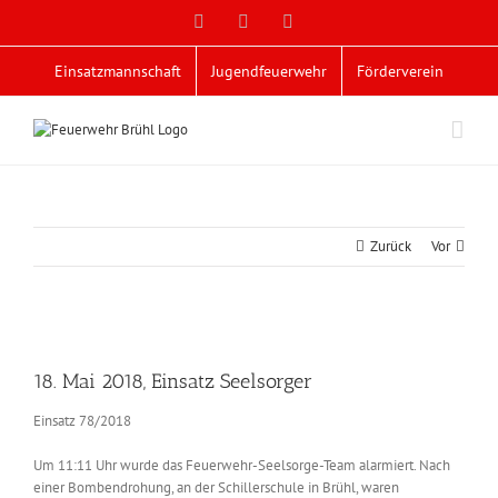
Zum
Facebook
X
YouTube
Inhalt
springen
Einsatzmannschaft
Jugendfeuerwehr
Förderverein
Zurück
Vor
Zeige
grösseres
18. Mai 2018, Einsatz Seelsorger
Bild
Einsatz 78/2018
Um 11:11 Uhr wurde das Feuerwehr-Seelsorge-Team alarmiert. Nach
einer Bombendrohung, an der Schillerschule in Brühl, waren