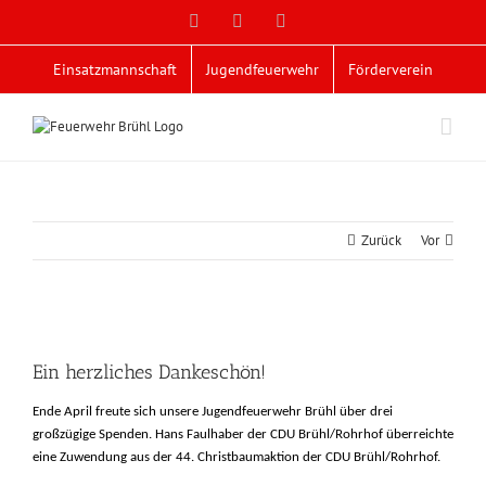
Zum
Facebook
X
YouTube
Inhalt
springen
Einsatzmannschaft
Jugendfeuerwehr
Förderverein
Zurück
Vor
Zeige
grösseres
Ein herzliches Dankeschön!
Bild
Ende April freute sich unsere Jugendfeuerwehr Brühl über drei
großzügige Spenden. Hans Faulhaber der CDU Brühl/Rohrhof überreichte
eine Zuwendung aus der 44. Christbaumaktion der CDU Brühl/Rohrhof.