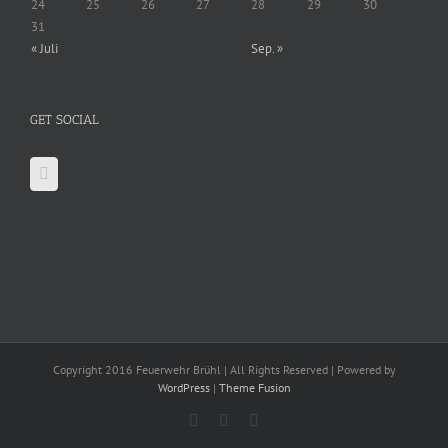
24
25
26
27
28
29
30
31
« Juli
Sep. »
GET SOCIAL
Copyright 2016 Feuerwehr Brühl | All Rights Reserved | Powered by
WordPress
|
Theme Fusion
Facebook
X
YouTube