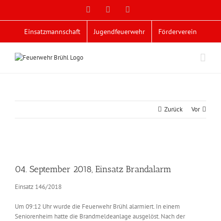
Zum
Facebook
X
YouTube
Inhalt
springen
Einsatzmannschaft
Jugendfeuerwehr
Förderverein
Zurück
Vor
Zeige
grösseres
04. September 2018, Einsatz Brandalarm
Bild
Einsatz 146/2018
Um 09:12 Uhr wurde die Feuerwehr Brühl alarmiert. In einem
Seniorenheim hatte die Brandmeldeanlage ausgelöst. Nach der