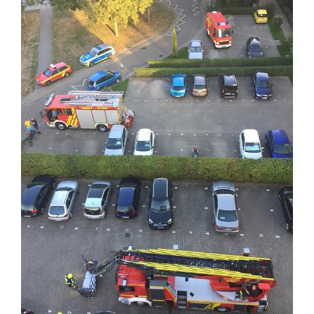
Zeige
grösseres
Bild