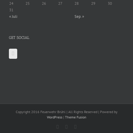
24
25
26
27
28
29
30
31
« Juli
Sep. »
GET SOCIAL
Copyright 2016 Feuerwehr Brühl | All Rights Reserved | Powered by
WordPress
|
Theme Fusion
Facebook
X
YouTube