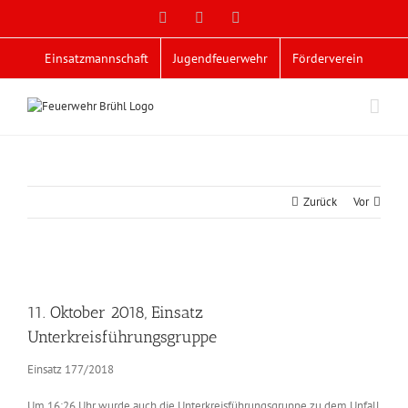
Zum
Facebook
X
YouTube
Inhalt
springen
Einsatzmannschaft
Jugendfeuerwehr
Förderverein
Zurück
Vor
Zeige
grösseres
11. Oktober 2018, Einsatz
Bild
Unterkreisführungsgruppe
Einsatz 177/2018
Um 16:26 Uhr wurde auch die Unterkreisführungsgruppe zu dem Unfall