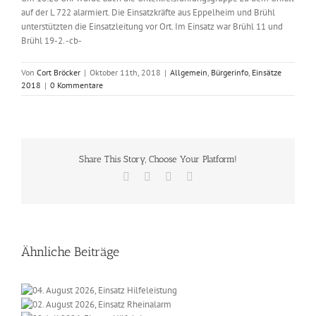
auf der L 722 alarmiert. Die Einsatzkräfte aus Eppelheim und Brühl
unterstützten die Einsatzleitung vor Ort. Im Einsatz war Brühl 11 und
Brühl 19-2. -cb-
Von
Cort Bröcker
|
Oktober 11th, 2018
|
Allgemein
,
Bürgerinfo
,
Einsätze
2018
|
0 Kommentare
Share This Story, Choose Your Platform!
Facebook
X
Vk
E-
Mail
Ähnliche Beiträge