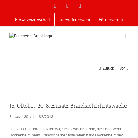
Zum
Facebook
X
YouTube
Inhalt
springen
Einsatzmannschaft
Jugendfeuerwehr
Förderverein
Zurück
Vor
Zeige
grösseres
13. Oktober 2018, Einsatz Brandsicherheitswache
Bild
Einsatz 180 und 182/2018
Seit 7:00 Uhr unterstützten wir, dieses Wochenende, die Feuerwehr
Hockenheim beim Brandsicherheitswachdienst am Hockenheimring,