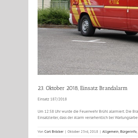
23. Oktober 2018, Einsatz Brandalarm
Einsatz 187/2018
Um 12:58 Uhr wurde die Feuerwehr Brühl alarmiert. Die Bra
Einsatzleiter, dass der Alarm versehentlich bei Wartungsarbe
Von
Cort Bröcker
|
Oktober 23rd, 2018
|
Allgemein
,
Bürgerinfo
,