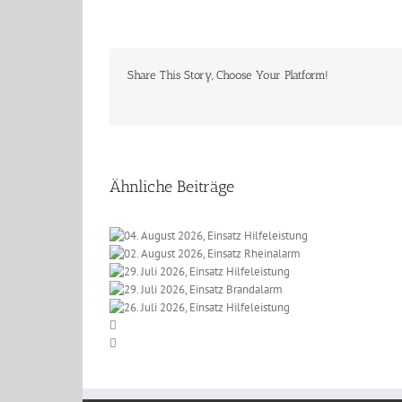
Share This Story, Choose Your Platform!
Ähnliche Beiträge
 2026, Einsatz
t 2026, Einsatz
eleistung
li 2026, Einsatz
einalarm
li 2026, Einsatz
lfeleistung
li 2026, Einsatz
randalarm
lfeleistung