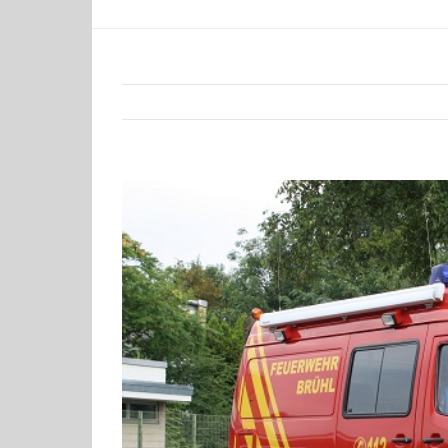
Zeige
grösseres
Bild