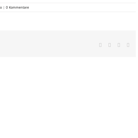
fo
|
0 Kommentare
Facebook
X
Vk
E-
Mai