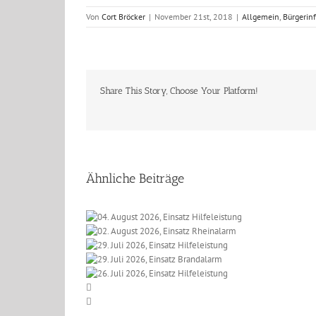
Von
Cort Bröcker
|
November 21st, 2018
|
Allgemein
,
Bürgerin
Share This Story, Choose Your Platform!
Ähnliche Beiträge
 2026, Einsatz
t 2026, Einsatz
eleistung
li 2026, Einsatz
einalarm
li 2026, Einsatz
lfeleistung
li 2026, Einsatz
randalarm
lfeleistung