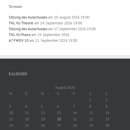
Termine
Sitzung des Ausschusses
am 20. August 2026 19:00
THL VU Theorie
am 14. September 2026 19:00
Sitzung des Ausschusses
am 17. September 2026 19:00
THL VU Praxis
am 19. September 2026
A7 FWDV 10
am 21. September 2026 19:00
KALENDER
August 2026
M
D
M
D
F
S
S
1
2
3
4
5
6
7
8
9
10
11
12
13
14
15
16
17
18
19
20
21
22
23
24
25
26
27
28
29
30