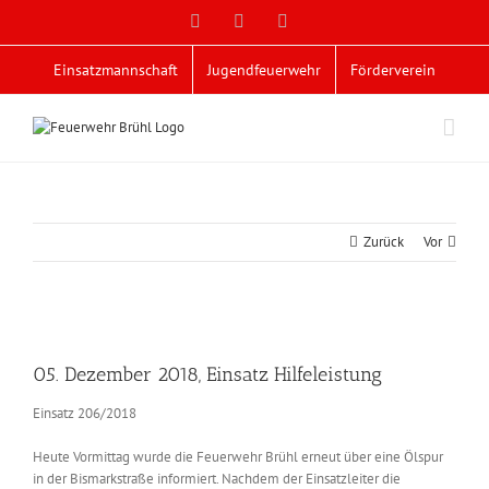
Zum
Facebook
X
YouTube
Inhalt
springen
Einsatzmannschaft
Jugendfeuerwehr
Förderverein
Zurück
Vor
Zeige
grösseres
05. Dezember 2018, Einsatz Hilfeleistung
Bild
Einsatz 206/2018
Heute Vormittag wurde die Feuerwehr Brühl erneut über eine Ölspur
in der Bismarkstraße informiert. Nachdem der Einsatzleiter die