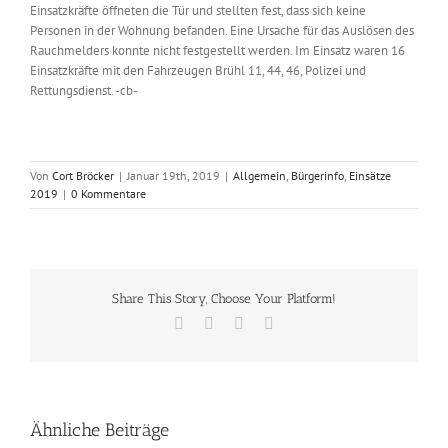
Einsatzkräfte öffneten die Tür und stellten fest, dass sich keine
Personen in der Wohnung befanden. Eine Ursache für das Auslösen des
Rauchmelders konnte nicht festgestellt werden. Im Einsatz waren 16
Einsatzkräfte mit den Fahrzeugen Brühl 11, 44, 46, Polizei und
Rettungsdienst. -cb-
Von
Cort Bröcker
|
Januar 19th, 2019
|
Allgemein
,
Bürgerinfo
,
Einsätze
2019
|
0 Kommentare
Share This Story, Choose Your Platform!
Facebook
X
Vk
E-
Mail
Ähnliche Beiträge