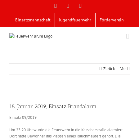
Zum
Facebook
X
YouTube
Inhalt
springen
Einsatzmannschaft
Jugendfeuerwehr
Förderverein
Zurück
Vor
Zeige
grösseres
18. Januar 2019, Einsatz Brandalarm
Bild
Einsatz 09/2019
Um 23:20 Uhr wurde die Feuerwehr in die Ketscherstraße alarmiert.
Dort hatte Bewohner das Piepsen eines Rauchmelders gehört. Die