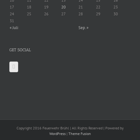
10
11
12
13
14
15
16
17
18
19
20
21
22
23
24
25
26
27
28
29
30
31
« Juli
Sep. »
GET SOCIAL
Copyright 2016 Feuerwehr Brühl | All Rights Reserved | Powered by
WordPress
|
Theme Fusion