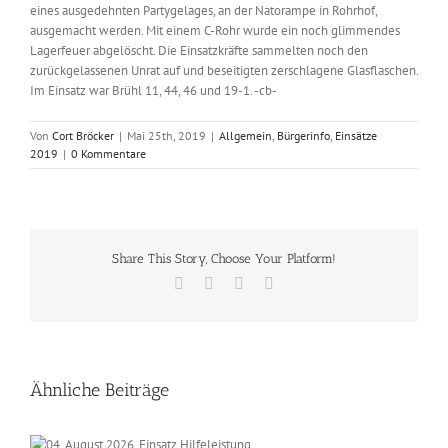
eines ausgedehnten Partygelages, an der Natorampe in Rohrhof,
ausgemacht werden. Mit einem C-Rohr wurde ein noch glimmendes
Lagerfeuer abgelöscht. Die Einsatzkräfte sammelten noch den
zurückgelassenen Unrat auf und beseitigten zerschlagene Glasflaschen.
Im Einsatz war Brühl 11, 44, 46 und 19-1. -cb-
Von
Cort Bröcker
|
Mai 25th, 2019
|
Allgemein
,
Bürgerinfo
,
Einsätze
2019
|
0 Kommentare
Share This Story, Choose Your Platform!
Facebook
X
Vk
E-
Mail
Ähnliche Beiträge