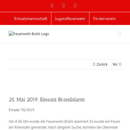
Zum
Facebook
X
YouTube
Inhalt
springen
Einsatzmannschaft
Jugendfeuerwehr
Förderverein
Zurück
Vor
Zeige
grösseres
25. Mai 2019, Einsatz Brandalarm
Bild
Einsatz 70/2019
Um 8:36 Uhr wurde die Feuerwehr Brühl alarmiert. Es wurde ein Feuer
am Rheinufer gemeldet. Nach längerer Suche, könnten die Überreste