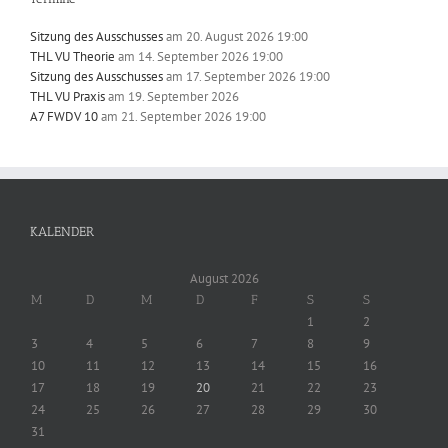
Sitzung des Ausschusses
am 20. August 2026 19:00
THL VU Theorie
am 14. September 2026 19:00
Sitzung des Ausschusses
am 17. September 2026 19:00
THL VU Praxis
am 19. September 2026
A7 FWDV 10
am 21. September 2026 19:00
KALENDER
August 2026
M
D
M
D
F
S
S
1
2
3
4
5
6
7
8
9
10
11
12
13
14
15
16
17
18
19
20
21
22
23
24
25
26
27
28
29
30
31