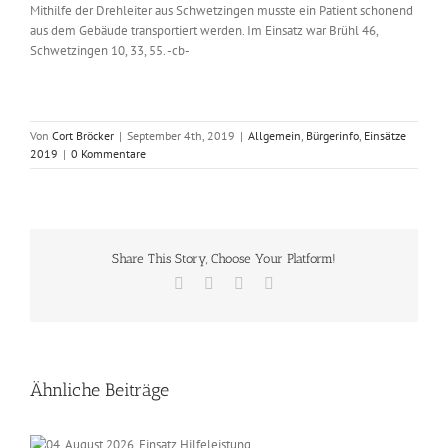
Mithilfe der Drehleiter aus Schwetzingen musste ein Patient schonend
aus dem Gebäude transportiert werden. Im Einsatz war Brühl 46,
Schwetzingen 10, 33, 55. -cb-
Von
Cort Bröcker
|
September 4th, 2019
|
Allgemein
,
Bürgerinfo
,
Einsätze
2019
|
0 Kommentare
Share This Story, Choose Your Platform!
Facebook
X
Vk
E-
Mail
Ähnliche Beiträge