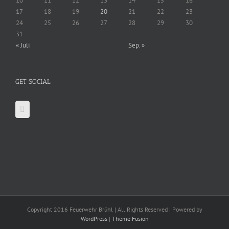
10
11
12
13
14
15
16
17
18
19
20
21
22
23
24
25
26
27
28
29
30
31
« Juli
Sep. »
GET SOCIAL
Copyright 2016 Feuerwehr Brühl | All Rights Reserved | Powered by
WordPress
|
Theme Fusion