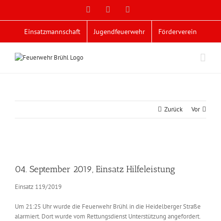
Zum
Facebook
X
YouTube
Inhalt
springen
Einsatzmannschaft
Jugendfeuerwehr
Förderverein
Zurück
Vor
Zeige
grösseres
04. September 2019, Einsatz Hilfeleistung
Bild
Einsatz 119/2019
Um 21:25 Uhr wurde die Feuerwehr Brühl in die Heidelberger Straße
alarmiert. Dort wurde vom Rettungsdienst Unterstützung angefordert.