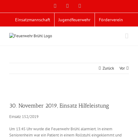
Zum
Facebook
X
YouTube
Inhalt
springen
Einsatzmannschaft
Jugendfeuerwehr
Förderverein
Zurück
Vor
Zeige
grösseres
30. November 2019, Einsatz Hilfeleistung
Bild
Einsatz 152/2019
Um 13:45 Uhr wurde die Feuerwehr Brühl alarmiert. In einem
Seniorenheim war ein Patient in einem Rollstuhl eingeklemmt und