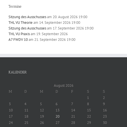
Termine
Sitzung des Ausschusses
am 20. August 2026 19:00
THL VU Theorie
am 14. September 2026 19:00
Sitzung des Ausschusses
am 17. September 2026 19:00
THL VU Praxis
am 19. September 2026
A7 FWDV 10
am 21. September 2026 19:00
KALENDER
August 2026
M
D
M
D
F
S
S
1
2
3
4
5
6
7
8
9
10
11
12
13
14
15
16
17
18
19
20
21
22
23
24
25
26
27
28
29
30