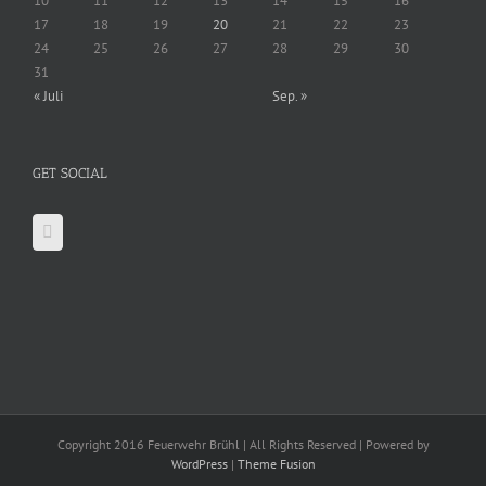
10
11
12
13
14
15
16
17
18
19
20
21
22
23
24
25
26
27
28
29
30
31
« Juli
Sep. »
GET SOCIAL
Copyright 2016 Feuerwehr Brühl | All Rights Reserved | Powered by
WordPress
|
Theme Fusion