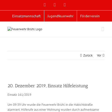
Zum
Facebook
X
YouTube
Inhalt
springen
Einsatzmannschaft
Jugendfeuerwehr
Förderverein
Zurück
Vor
Zeige
grösseres
20. Dezember 2019, Einsatz Hilfeleistung
Bild
Einsatz 161/2019
Um 09:39 Uhr wurde die Feuerwehr Brühl in die Habichtstraße
alarmiert. Hilferufe aus einer Wohnung wurden durch aufmerksame