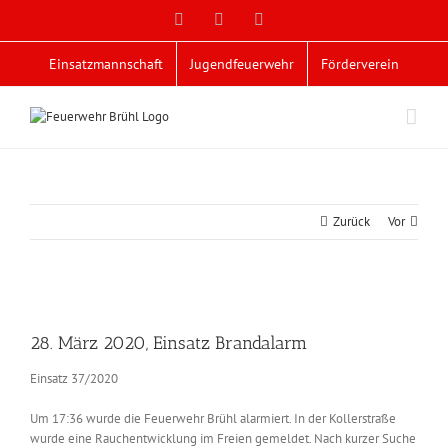
Zum
Facebook
X
YouTube
Inhalt
springen
Einsatzmannschaft
Jugendfeuerwehr
Förderverein
Zurück
Vor
Zeige
grösseres
28. März 2020, Einsatz Brandalarm
Bild
Einsatz 37/2020
Um 17:36 wurde die Feuerwehr Brühl alarmiert. In der Kollerstraße
wurde eine Rauchentwicklung im Freien gemeldet. Nach kurzer Suche