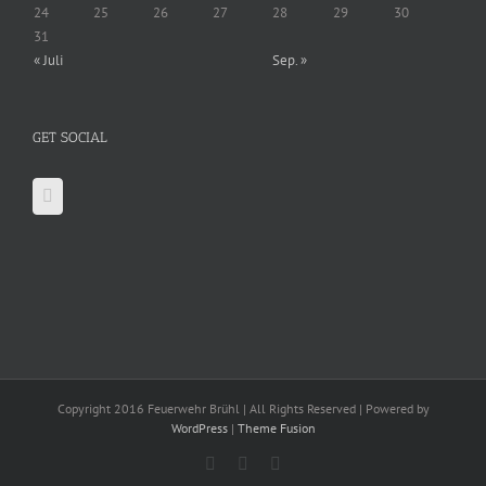
24
25
26
27
28
29
30
31
« Juli
Sep. »
GET SOCIAL
Copyright 2016 Feuerwehr Brühl | All Rights Reserved | Powered by
WordPress
|
Theme Fusion
Facebook
X
YouTube