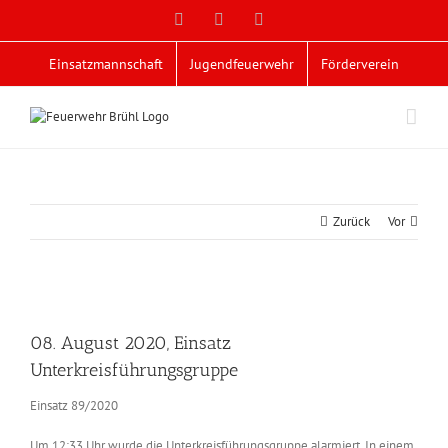
Zum
Facebook
X
YouTube
Inhalt
springen
Einsatzmannschaft
Jugendfeuerwehr
Förderverein
Zurück
Vor
Zeige
grösseres
08. August 2020, Einsatz
Bild
Unterkreisführungsgruppe
Einsatz 89/2020
Um 12:33 Uhr wurde die Unterkreisführungsgruppe alarmiert. In einem