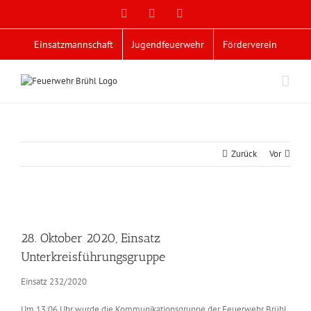
Zum
Facebook
X
YouTube
Inhalt
springen
Einsatzmannschaft
Jugendfeuerwehr
Förderverein
Zurück
Vor
Zeige
grösseres
28. Oktober 2020, Einsatz
Bild
Unterkreisführungsgruppe
Einsatz 232/2020
Um 13:06 Uhr wurde die Kommunikationsgruppe der Feuerwehr Brühl