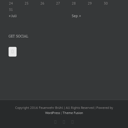
24
25
26
27
28
29
30
31
« Juli
Sep. »
GET SOCIAL
Copyright 2016 Feuerwehr Brühl | All Rights Reserved | Powered by
WordPress
|
Theme Fusion
Facebook
X
YouTube