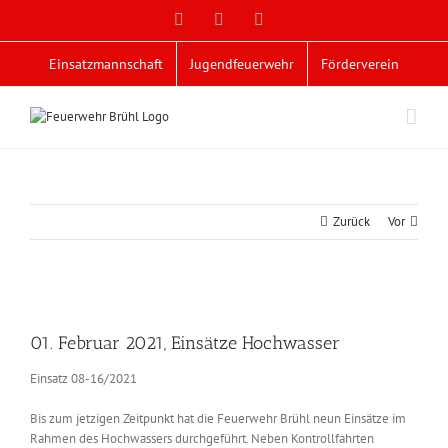
Zum
Facebook
X
YouTube
Inhalt
springen
Einsatzmannschaft
Jugendfeuerwehr
Förderverein
Zurück
Vor
Zeige
grösseres
01. Februar 2021, Einsätze Hochwasser
Bild
Einsatz 08-16/2021
Bis zum jetzigen Zeitpunkt hat die Feuerwehr Brühl neun Einsätze im
Rahmen des Hochwassers durchgeführt. Neben Kontrollfahrten