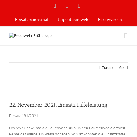
Zum
Facebook
X
YouTube
Inhalt
springen
Einsatzmannschaft
Jugendfeuerwehr
Förderverein
Zurück
Vor
Zeige
grösseres
22. November 2021, Einsatz Hilfeleistung
Bild
Einsatz 191/2021
Um 5:57 Uhr wurde die Feuerwehr Brühl in den Bäumelweg alarmiert.
Gemeldet wurde ein Wasserschaden. Vor Ort konnten die Einsatzkräfte