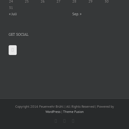
24
25
26
27
28
29
30
31
« Juli
Sep. »
GET SOCIAL
Copyright 2016 Feuerwehr Brühl | All Rights Reserved | Powered by
WordPress
|
Theme Fusion
Facebook
X
YouTube