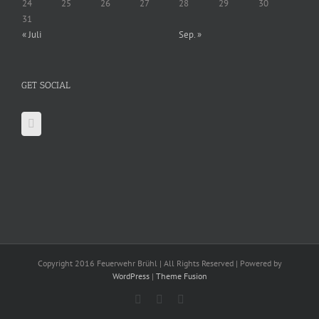
24
25
26
27
28
29
30
31
« Juli
Sep. »
GET SOCIAL
Copyright 2016 Feuerwehr Brühl | All Rights Reserved | Powered by
WordPress
|
Theme Fusion
Facebook
X
YouTube