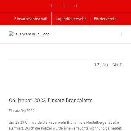
Zum
Facebook
X
YouTube
Inhalt
springen
Einsatzmannschaft
Jugendfeuerwehr
Förderverein
Zurück
Vor
Zeige
grösseres
06. Januar 2022, Einsatz Brandalarm
Bild
Einsatz 04/2022
Um 15:29 Uhr wurde die Feuerwehr Brühl in die Heidelberger Straße
alarmiert. Durch die Polizei wurde eine verrauchte Wohnung gemeldet.