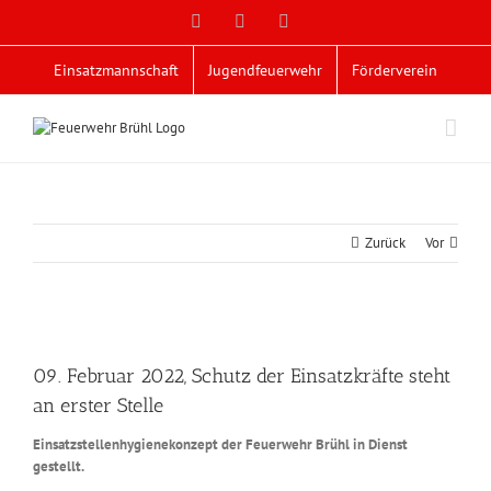
Zum
Facebook
X
YouTube
Inhalt
springen
Einsatzmannschaft
Jugendfeuerwehr
Förderverein
Zurück
Vor
Zeige
grösseres
09. Februar 2022, Schutz der Einsatzkräfte steht
Bild
an erster Stelle
Einsatzstellenhygienekonzept der Feuerwehr Brühl in Dienst
gestellt.