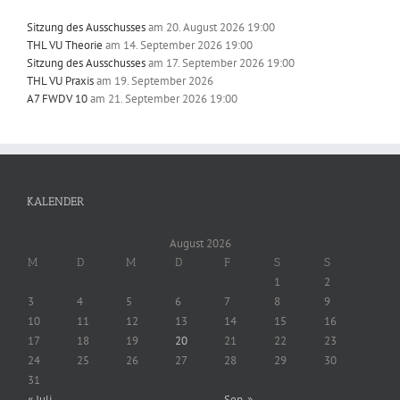
Sitzung des Ausschusses
am 20. August 2026 19:00
THL VU Theorie
am 14. September 2026 19:00
Sitzung des Ausschusses
am 17. September 2026 19:00
THL VU Praxis
am 19. September 2026
A7 FWDV 10
am 21. September 2026 19:00
KALENDER
August 2026
M
D
M
D
F
S
S
1
2
3
4
5
6
7
8
9
10
11
12
13
14
15
16
17
18
19
20
21
22
23
24
25
26
27
28
29
30
31
« Juli
Sep. »