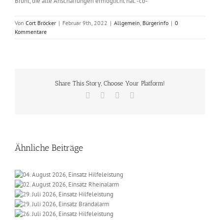
Brühl, die alle Anschaffungen ermöglicht hat. -cb-
Von
Cort Bröcker
|
Februar 9th, 2022
|
Allgemein
,
Bürgerinfo
|
0
Kommentare
Share This Story, Choose Your Platform!
Facebook
X
Vk
E-
Mail
Ähnliche Beiträge